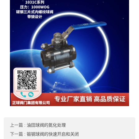
上一篇
:
油田球阀的氮化处理
下一篇
:
锻钢球阀的快速开启和关闭