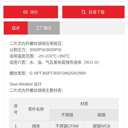
询价
目录下载
描述
工厂展示
二片式内外螺纹球阀应用规范：
公称压力：3000PSI/3600PSI
适用温度范围：-20~232℃~350℃
适用介质：水、油、气及某些腐蚀性液体（W.O.G）
螺纹类型：G·NPT.BSPT.BSP.DIN259/2999
Seal-Welded 设计
二片式内外螺纹球阀主要材表：
材质
序
零件名称
号
不锈钢
碳钢
1
阀体
不锈钢CF8M
碳钢WCB