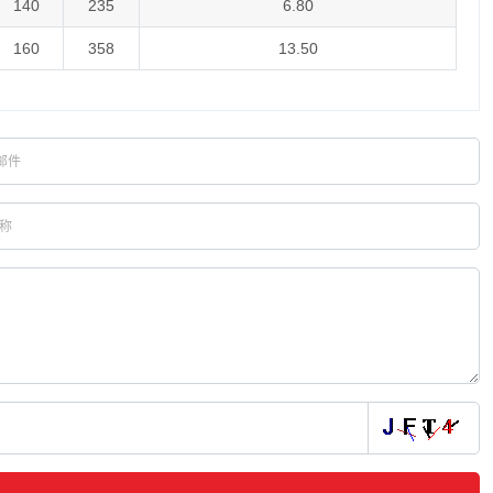
140
235
6.80
160
358
13.50