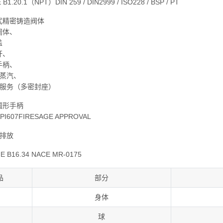
.20.1（NPT）DIN 259 / DIN2999 / ISO228 / BSP / PT
式精密铸造阀体
阀体、
盖
杆、
手柄、
饱和蒸汽、
蒸汽服务（多密封座）
圆形手柄
607FIRESAGE APPROVAL
散排放
E B16.34 NACE MR-0175
品
部分
身体
球