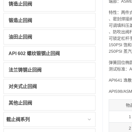
端部：ASME B1
铸造止回阀
特性：两件
、密封焊接
锻造止回阀
可调填料压
、防吹出阀
油田止回阀
可锁定杠杆
150PSI 
250PSI 
API 602 螺纹锻钢止回阀
弹簧回位椭
测试标准：API
法兰铸钢止回阀
API641 逸
对夹式止回阀
API598/ASM
其他止回阀
物
1
截止阀系列
2