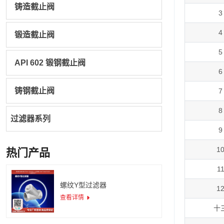
铸造截止阀
3
4
锻造截止阀
5
API 602 锻钢截止阀
6
铸钢截止阀
7
8
过滤器系列
9
1
热门产品
1
螺纹Y型过滤器
1
查看详情
十