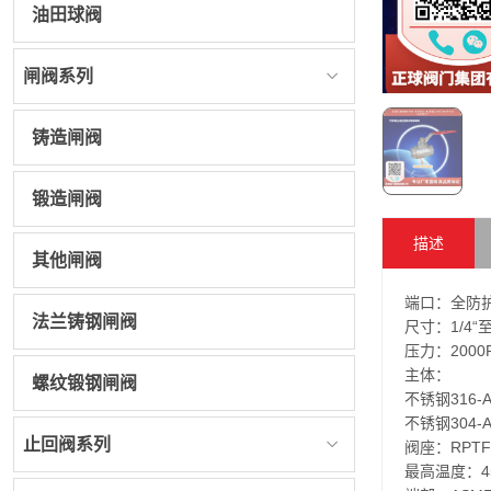
油田球阀
闸阀系列
铸造闸阀
锻造闸阀
描述
其他闸阀
端口：全防
法兰铸钢闸阀
尺寸：1/4“至
压力：2000P
主体：
螺纹锻钢闸阀
不锈钢316-A3
不锈钢304-A3
止回阀系列
阀座：RPTFE
最高温度：45