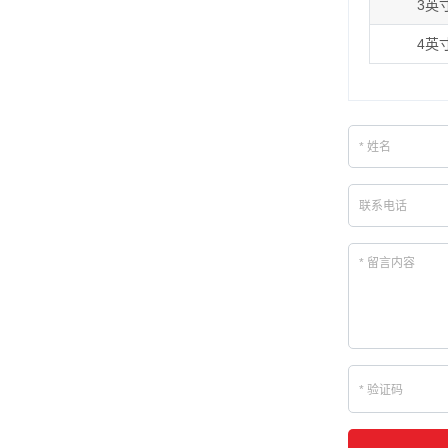
3英
4英