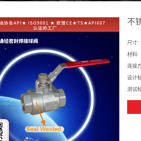
不
尺寸:
材料:
连接方
设计标
测试标