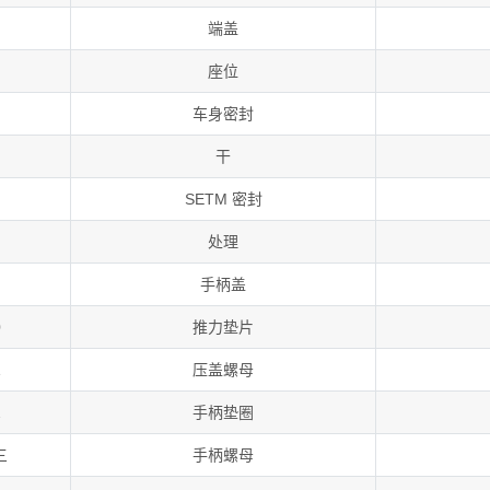
端盖
座位
车身密封
干
SETM 密封
处理
手柄盖
0
推力垫片
1
压盖螺母
2
手柄垫圈
三
手柄螺母